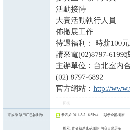
活動接待
大賽活動執行人員
佈撤展工作
待遇福利： 時薪100
請來電(02)8797-6199
主辦單位：台北室內合奏團 
(02) 8797-6892
官方網站：
http://www.
回復
覃彼律
該用戶已被刪除
發表於 2011-5-7 16:55:44
|
顯示全部樓層
提示:
作者被禁止或刪除 內容自動屏蔽