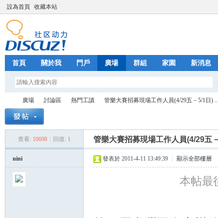
設為首頁
收藏本站
首頁
關於我
門戶
廣場
群組
家園
新消息
廣場
討論區
熱門工讀
管樂大賽招募現場工作人員(4/29五－5/1日) ..
管樂大賽招募現場工作人員(4/29五－5
查看:
10698
|
回復:
1
Fa
»
›
›
›
nini
發表於 2011-4-11 13:49:39
|
顯示全部樓層
本帖最後由 