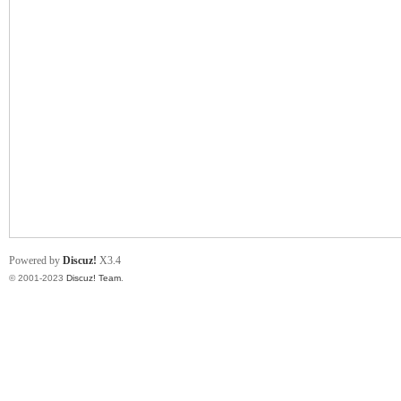
ce
wo
Powered by
Discuz!
X3.4
© 2001-2023
Discuz! Team
.
rk