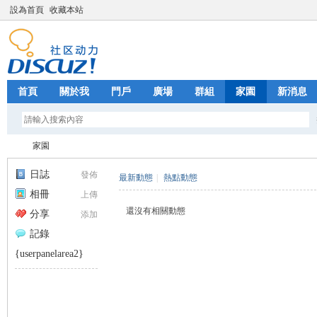
設為首頁
收藏本站
首頁
關於我
門戶
廣場
群組
家園
新消息
家園
日誌
發佈
最新動態
|
熱點動態
相冊
上傳
Fa
›
還沒有相關動態
分享
添加
記錄
{userpanelarea2}