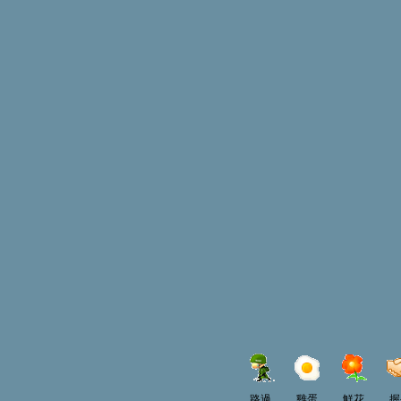
路過
雞蛋
鮮花
握