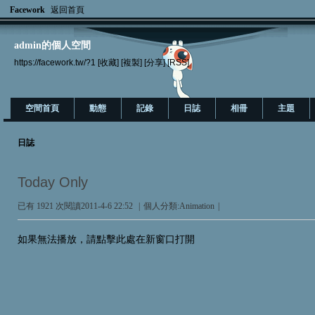
Facework
返回首頁
admin的個人空間
https://facework.tw/?1
[收藏]
[複製]
[分享]
[RSS]
空間首頁
動態
記錄
日誌
相冊
主題
日誌
Today Only
已有 1921 次閱讀
2011-4-6 22:52
|
個人分類:
Animation
|
如果無法播放，請點擊此處在新窗口打開