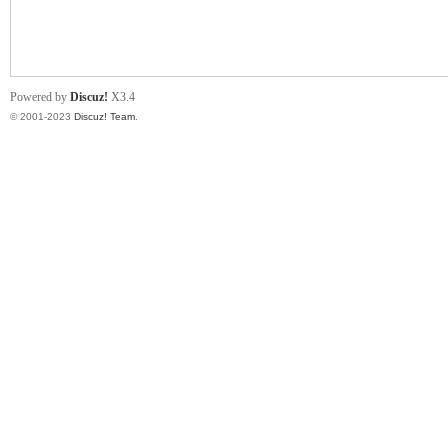
ce
Powered by
Discuz!
X3.4
© 2001-2023
Discuz! Team
.
wo
rk