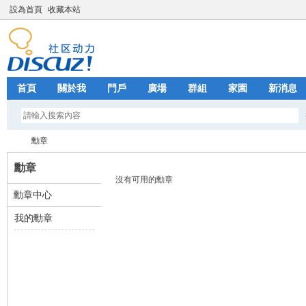
設為首頁
收藏本站
首頁
關於我
門戶
廣場
群組
家園
新消息
勳章
勳章
沒有可用的勳章
勳章中心
Fa
›
我的勳章