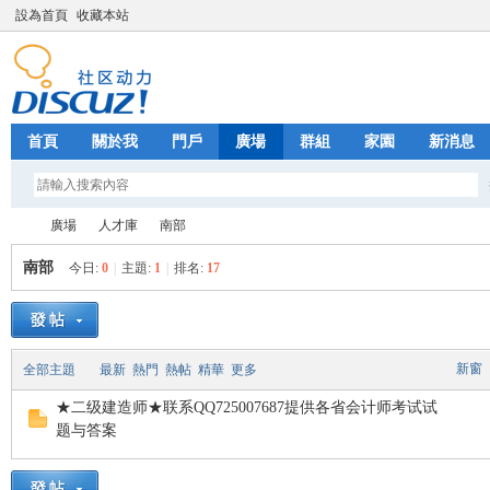
設為首頁
收藏本站
首頁
關於我
門戶
廣場
群組
家園
新消息
廣場
人才庫
南部
南部
今日:
0
|
主題:
1
|
排名:
17
Fa
»
›
›
新窗
全部主題
最新
熱門
熱帖
精華
更多
★二级建造师★联系QQ725007687提供各省会计师考试试
题与答案