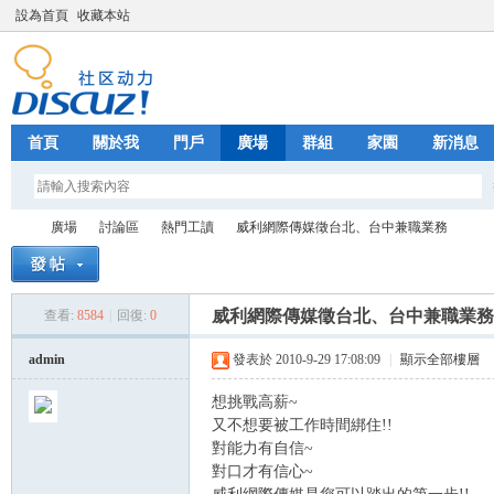
設為首頁
收藏本站
首頁
關於我
門戶
廣場
群組
家園
新消息
廣場
討論區
熱門工讀
威利網際傳媒徵台北、台中兼職業務
威利網際傳媒徵台北、台中兼職業務
查看:
8584
|
回復:
0
Fa
»
›
›
›
admin
發表於 2010-9-29 17:08:09
|
顯示全部樓層
想挑戰高薪~
又不想要被工作時間綁住!!
對能力有自信~
對口才有信心~