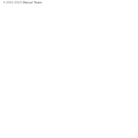
© 2001-2023
Discuz! Team
.