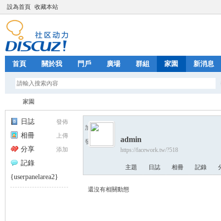
設為首頁
收藏本站
首頁
關於我
門戶
廣場
群組
家園
新消息
家園
日誌
發佈
加為好友
相冊
上傳
admin
發送消息
Fa
›
分享
添加
https://facework.tw/?518
記錄
主題
日誌
相冊
記錄
{userpanelarea2}
還沒有相關動態