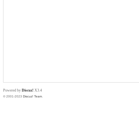
ce
wo
Powered by
Discuz!
X3.4
© 2001-2023
Discuz! Team
.
rk