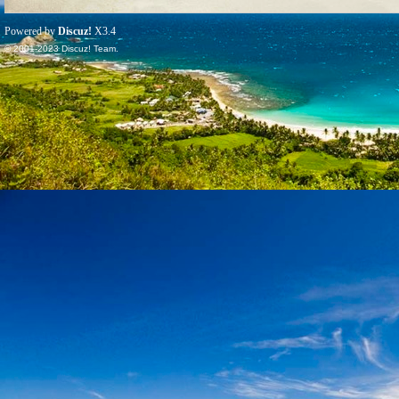
Powered by
Discuz!
X3.4
© 2001-2023
Discuz! Team
.