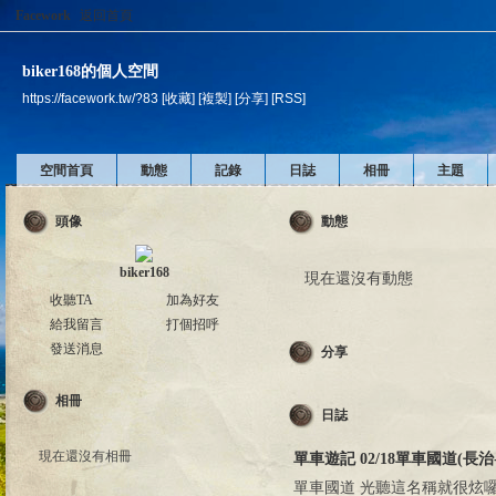
Facework
返回首頁
biker168的個人空間
https://facework.tw/?83
[收藏]
[複製]
[分享]
[RSS]
空間首頁
動態
記錄
日誌
相冊
主題
頭像
動態
biker168
現在還沒有動態
收聽TA
加為好友
給我留言
打個招呼
發送消息
分享
相冊
日誌
現在還沒有相冊
單車遊記 02/18單車國道(長治
單車國道 光聽這名稱就很炫囉!