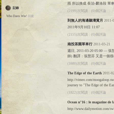
雨 所以換成 長治-麟洛段 單
記錄
(2199)次閱讀
|
(0)個評論
Who Dares Win!
回復
到無人的海邊聽濤賞月
2011-0
2011年9月10日 11:07 ...
(2155)次閱讀
|
(0)個評論
南投茶園單車行
2011-03-21
週日, 2011-03-20 05:00 
師) 翻譯：張慧芬 又是一個很
(1680)次閱讀
|
(0)個評論
The Edge of the Earth
2011-0
http://vimeo.com/moogaloop.sw
journey to "The Edge of the Eart
(1822)次閱讀
|
(0)個評論
Ocean n°16 : le magazine de l
http://www.dailymotion.com/sw